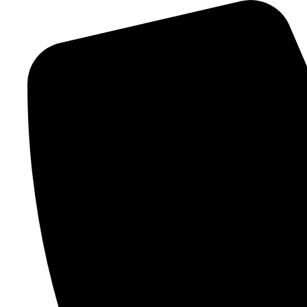
Videre
til
indhold